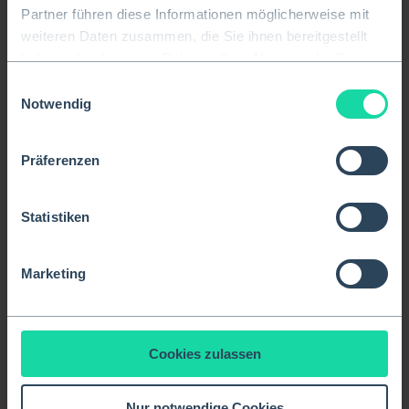
unterstützt.
Partner führen diese Informationen möglicherweise mit
weiteren Daten zusammen, die Sie ihnen bereitgestellt
haben oder die sie im Rahmen Ihrer Nutzung der Dienste
gesammelt haben.
Die Anwendung ist ausschließlich zur 
Einwilligungsauswahl
Nutzung durch Ärzte, 
Notwendig
Pflegepersonal sowie sonstiges 
Krankenhauspersonal vorgesehen. 
Eine Nutzung der Anwendung durch 
Präferenzen
sog. „Laiennutzer“ ist ausdrücklich 
untersagt.
Statistiken
2023/03
Marketing
Kumi Health
Gesellschaft mit beschränkter 
Cookies zulassen
Haftung
Lippmannstraße 8a
22769 Hamburg
Nur notwendige Cookies