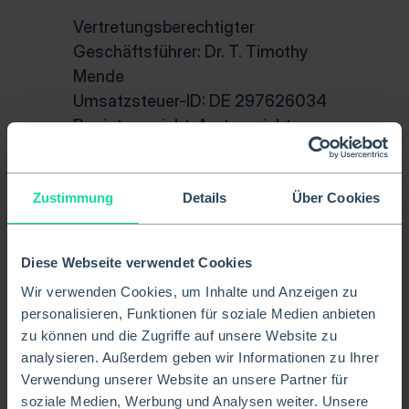
Vertretungsberechtigter 
Geschäftsführer: Dr. T. Timothy 
Mende
Umsatzsteuer-ID: DE 297626034
Registergericht: Amtsgericht 
Hamburg
Registernummer: HRB 134268
Zustimmung
Details
Über Cookies
E-Mail: 
info@kumihealth.de
Diese Webseite verwendet Cookies
Produktname:
 Kumi Clinical
Wir verwenden Cookies, um Inhalte und Anzeigen zu
Versionsnummer:
 1.36.0
personalisieren, Funktionen für soziale Medien anbieten
Zweckbestimmung:
Kumi ist eine Software, die die 
zu können und die Zugriffe auf unsere Website zu
Therapie und Behandlung von 
analysieren. Außerdem geben wir Informationen zu Ihrer
Krankheiten, Verletzungen und 
Verwendung unserer Website an unsere Partner für
Behinderungen durch die Bereitstellung 
soziale Medien, Werbung und Analysen weiter. Unsere
von digitalen Behandlungspfaden 